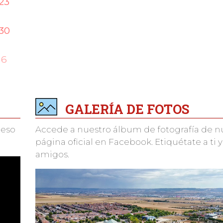
23
30
6
GALERÍA DE FOTOS
ceso
Accede a nuestro álbum de fotografía de n
página oficial en Facebook. Etiquétate a ti y
amigos.