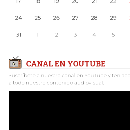
17
18
19
20
21
22
24
25
26
27
28
29
31
1
2
3
4
5
CANAL EN YOUTUBE
Suscríbete a nuestro canal en YouTube y ten ac
a todo nuestro contenido audiovisual.