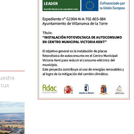
uestra
 tus