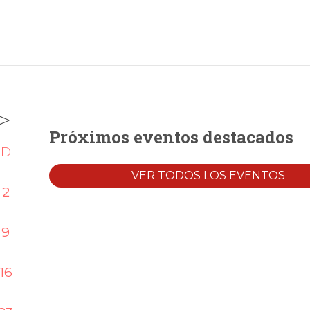
>
Próximos eventos destacados
D
VER TODOS LOS EVENTOS
2
9
16